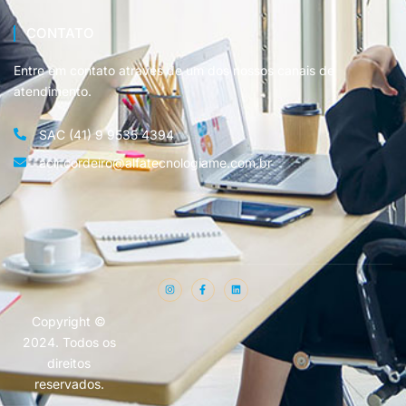
CONTATO
Entre em contato através de um dos nossos canais de
atendimento.
SAC (41) 9 9535 4394 ​
acir.cordeiro@alfatecnologiame.com.br​
Copyright ©
2024. Todos os
direitos
reservados.